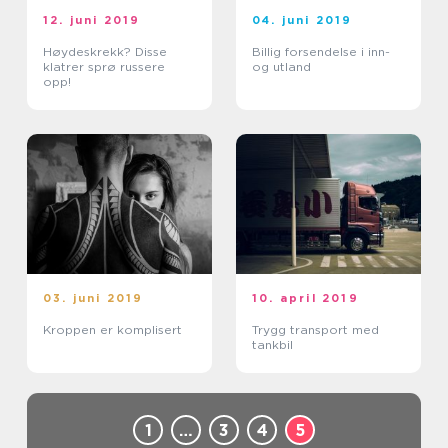
12. juni 2019
04. juni 2019
Høydeskrekk? Disse
Billig forsendelse i inn-
klatrer sprø russere
og utland
opp!
03. juni 2019
10. april 2019
Kroppen er komplisert
Trygg transport med
tankbil
1
…
3
4
5