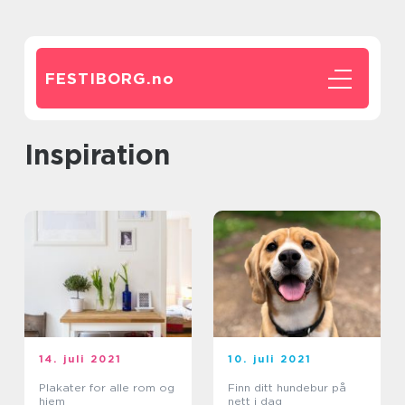
FESTIBORG.
no
inspiration
14. juli 2021
10. juli 2021
Plakater for alle rom og
Finn ditt hundebur på
hjem
nett i dag