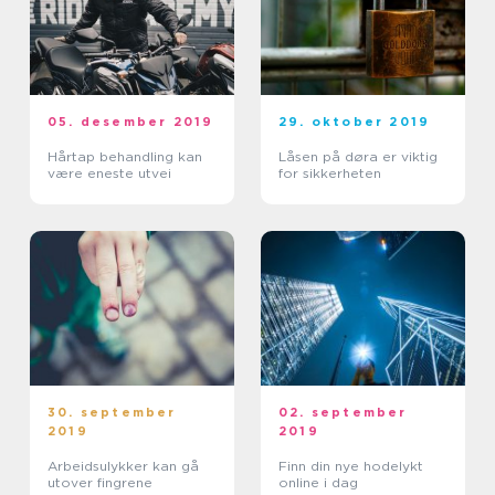
05. desember 2019
29. oktober 2019
Hårtap behandling kan
Låsen på døra er viktig
være eneste utvei
for sikkerheten
30. september
02. september
2019
2019
Arbeidsulykker kan gå
Finn din nye hodelykt
utover fingrene
online i dag