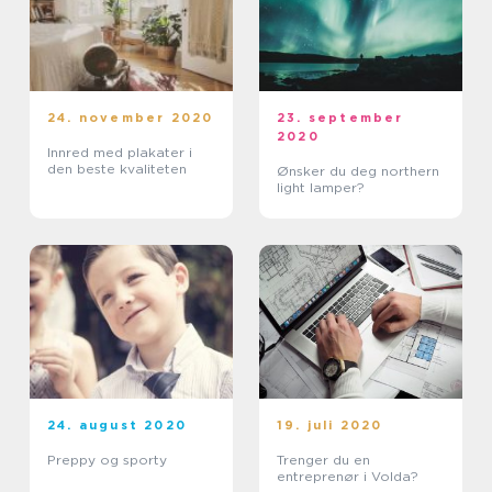
24. november 2020
23. september
2020
Innred med plakater i
den beste kvaliteten
Ønsker du deg northern
light lamper?
24. august 2020
19. juli 2020
Preppy og sporty
Trenger du en
entreprenør i Volda?