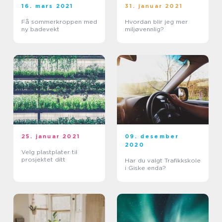
16. mars 2021
31. januar 2021
Få sommerkroppen med
Hvordan blir jeg mer
ny badevekt
miljøvennlig?
25. januar 2021
09. desember
2020
Velg plastplater til
prosjektet ditt
Har du valgt Trafikkskole
i Giske enda?