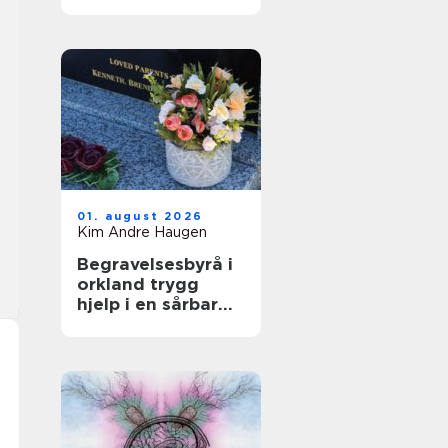
bak luftig,
glamorøst hår
01. august 2026
Kim Andre Haugen
Begravelsesbyrå i
orkland trygg
hjelp i en sårbar
tid