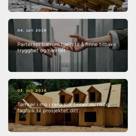
04. juli 2026
Parterapi bærum hjelp til å finne tilbake
trygghet og nærhet
03. juli 2026
Tømrer i mo i rana slik finner du riktig
fagfolk til prosjektet ditt