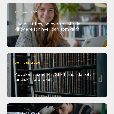
16. juni 2026
Hva er et lms, og hvorfor blir det
viktigere for hver dag som går?
09. juni 2026
Advokat i Sandnes: Slik finner du rett
juridisk hjelp lokalt
08. juni 2026