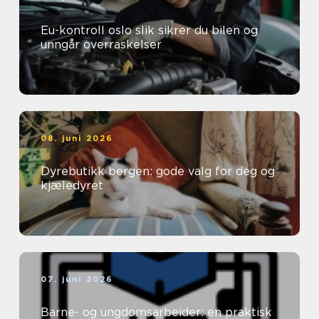
Eu-kontroll oslo slik sikrer du bilen og
unngår overraskelser
08. juni 2026
Dyrebutikk bergen: gode valg for deg og
kjæledyret
07. juni 2026
Barne- og ungdomsarbeider: en praktisk