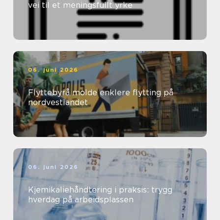
vei til et meningsfullt yrke
06. juni 2026
Flyttebyrå molde enklere flytting på
nordvestlandet
06. juni 2026
Kjemikaliehåndtering i praksis: trygg
hverdag på arbeidsplassen