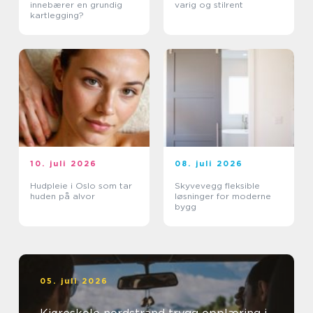
innebærer en grundig
varig og stilrent
kartlegging?
10. juli 2026
08. juli 2026
Hudpleie i Oslo som tar
Skyvevegg fleksible
huden på alvor
løsninger for moderne
bygg
05. juli 2026