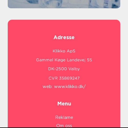
Adresse
web:
www.klikko.dk/
Menu
Reklame
Om oss