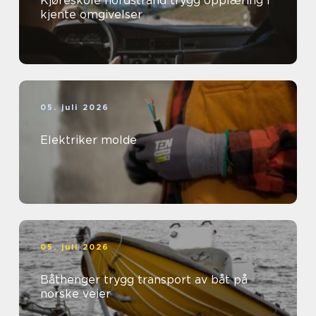
Kjøreskole nordstrand trygg opplæring i
kjente omgivelser
05. juli 2026
Elektriker molde
05. juli 2026
Båthenger trygg transport av båt på
norske veier