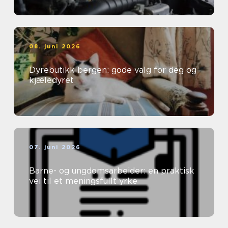
08. juni 2026
Dyrebutikk bergen: gode valg for deg og
kjæledyret
07. juni 2026
Barne- og ungdomsarbeider: en praktisk
vei til et meningsfullt yrke