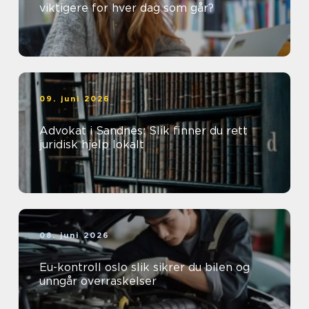
viktigere for hver dag som går?
09. juni 2026
Advokat i Sandnes: Slik finner du rett
juridisk hjelp lokalt
08. juni 2026
Eu-kontroll oslo slik sikrer du bilen og
unngår overraskelser