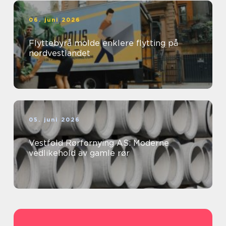
06. juni 2026
Flyttebyrå molde enklere flytting på
nordvestlandet
05. juni 2026
Vestfold Rørfornying AS: Moderne
vedlikehold av gamle rør