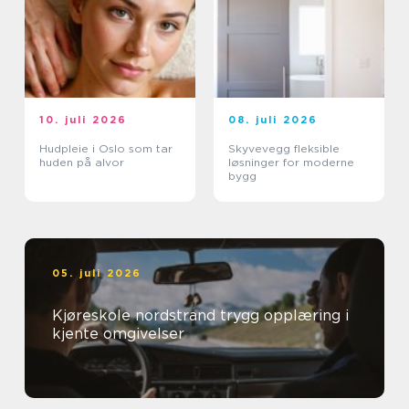
10. juli 2026
08. juli 2026
Hudpleie i Oslo som tar
Skyvevegg fleksible
huden på alvor
løsninger for moderne
bygg
05. juli 2026
Kjøreskole nordstrand trygg opplæring i
kjente omgivelser