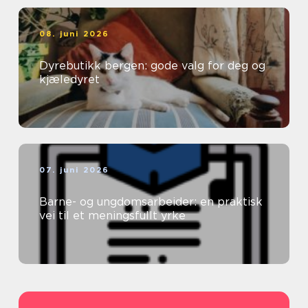
08. juni 2026
Dyrebutikk bergen: gode valg for deg og
kjæledyret
07. juni 2026
Barne- og ungdomsarbeider: en praktisk
vei til et meningsfullt yrke