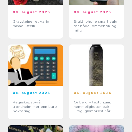
08. august 2026
08. august 2026
Gravsteiner et varig
Brukt iphone smart valg
minne i stein
for både lommebok og
miljø
08. august 2026
06. august 2026
Regnskapsbyrå
Oribe dry texturizing:
trondheim mer enn bare
hemmeligheten bak
bokføring
luftig, glamorøst hår