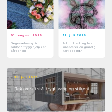
01. august 2026
31. juli 2026
Begravelsesbyrå i
Adhd utredning hva
orkland trygg hjelp i en
innebærer en grundig
sårbar tid
kartlegging?
31. juli 2026
Rekkverk i stål trygt, varig og stilrent