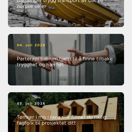
Båthenger trygg transport av båt på
norske veier
04. juli 2026
Parterapi bærum hjelp til å finne tilbake
trygghet og nærhet
03. juli 2026
Tømrer i mo i rana slik finner du riktig
fagfolk til prosjektet ditt