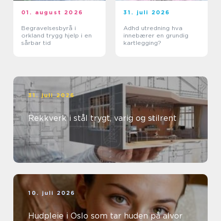
01. august 2026
31. juli 2026
Begravelsesbyrå i
Adhd utredning hva
orkland trygg hjelp i en
innebærer en grundig
sårbar tid
kartlegging?
31. juli 2026
Rekkverk i stål trygt, varig og stilrent
10. juli 2026
Hudpleie i Oslo som tar huden på alvor