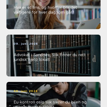
Hva er et lms, og hvorfor blir det
viktigere for hver dag som går?
09. juni 2026
Advokat i Sandnes: Slik finner du rett
juridisk hjelp lokalt
08. juni 2026
Eu-kontroll oslo slik sikrer du bilen og
unngår overraskelser