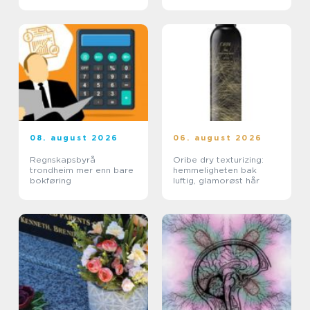
08. august 2026
06. august 2026
Regnskapsbyrå
Oribe dry texturizing:
trondheim mer enn bare
hemmeligheten bak
bokføring
luftig, glamorøst hår