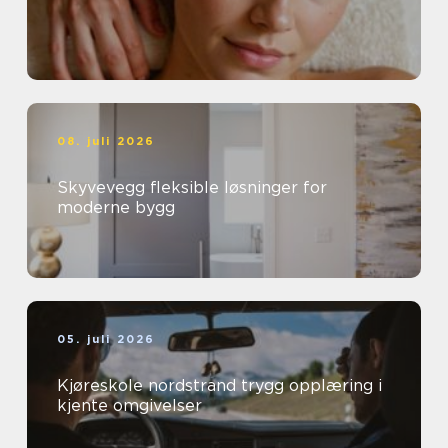
08. juli 2026
Skyvevegg fleksible løsninger for
moderne bygg
05. juli 2026
Kjøreskole nordstrand trygg opplæring i
kjente omgivelser