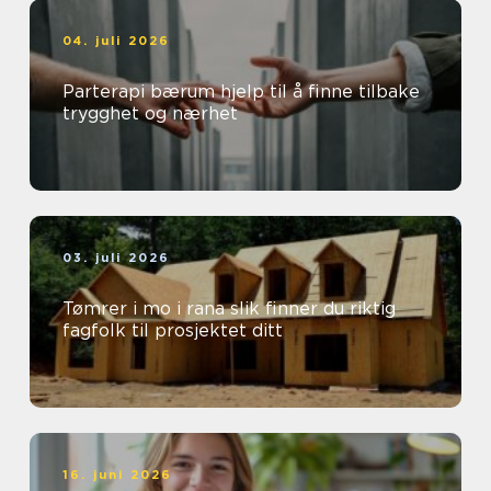
04. juli 2026
Parterapi bærum hjelp til å finne tilbake
trygghet og nærhet
03. juli 2026
Tømrer i mo i rana slik finner du riktig
fagfolk til prosjektet ditt
16. juni 2026