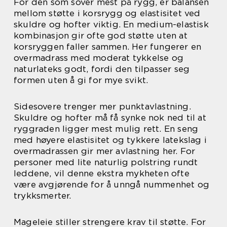
For den som sover mest på rygg, er balansen
mellom støtte i korsrygg og elastisitet ved
skuldre og hofter viktig. En medium-elastisk
kombinasjon gir ofte god støtte uten at
korsryggen faller sammen. Her fungerer en
overmadrass med moderat tykkelse og
naturlateks godt, fordi den tilpasser seg
formen uten å gi for mye svikt.
Sidesovere trenger mer punktavlastning.
Skuldre og hofter må få synke nok ned til at
ryggraden ligger mest mulig rett. En seng
med høyere elastisitet og tykkere latekslag i
overmadrassen gir mer avlastning her. For
personer med lite naturlig polstring rundt
leddene, vil denne ekstra mykheten ofte
være avgjørende for å unngå nummenhet og
trykksmerter.
Mageleie stiller strengere krav til støtte. For