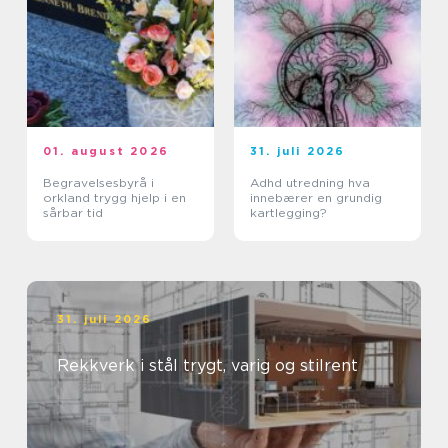
01. august 2026
31. juli 2026
Begravelsesbyrå i
Adhd utredning hva
orkland trygg hjelp i en
innebærer en grundig
sårbar tid
kartlegging?
31. juli 2026
Rekkverk i stål trygt, varig og stilrent