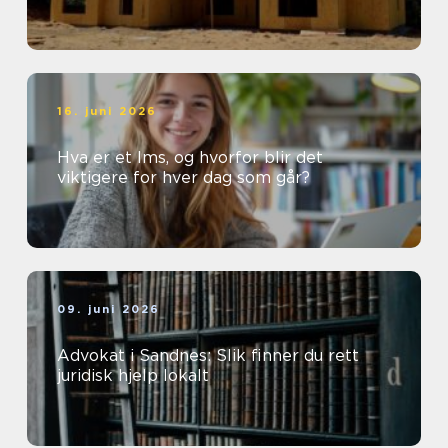
16. juni 2026
Hva er et lms, og hvorfor blir det
viktigere for hver dag som går?
09. juni 2026
Advokat i Sandnes: Slik finner du rett
juridisk hjelp lokalt