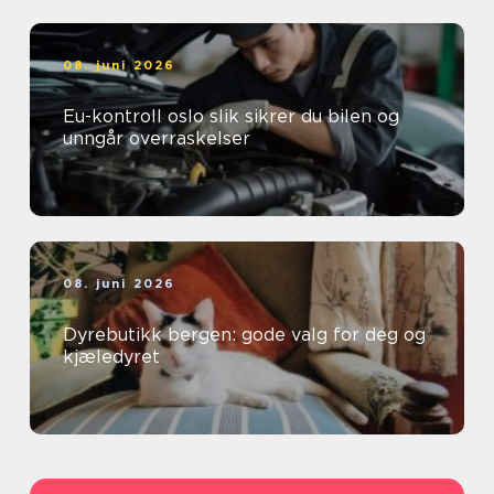
08. juni 2026
Eu-kontroll oslo slik sikrer du bilen og
unngår overraskelser
08. juni 2026
Dyrebutikk bergen: gode valg for deg og
kjæledyret