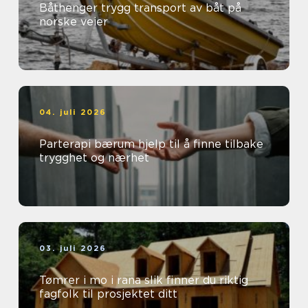
Båthenger trygg transport av båt på
norske veier
04. juli 2026
Parterapi bærum hjelp til å finne tilbake
trygghet og nærhet
03. juli 2026
Tømrer i mo i rana slik finner du riktig
fagfolk til prosjektet ditt