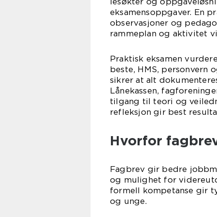
lesøkter og oppgaveløsni
eksamensoppgaver. En pra
observasjoner og pedagog
rammeplan og aktivitet vi
Praktisk eksamen vurdere
beste, HMS, personvern o
sikrer at alt dokumentere
Lånekassen, fagforeninger 
tilgang til teori og veile
refleksjon gir best resulta
Hvorfor fagbre
Fagbrev gir bedre jobbmu
og mulighet for videreut
formell kompetanse gir t
og unge.