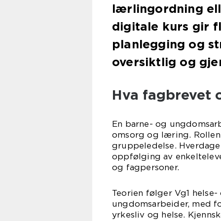
lærlingordning el
digitale kurs gir 
planlegging og st
oversiktlig og gj
Hva fagbrevet 
En barne- og ungdomsarbe
omsorg og læring. Rolle
gruppeledelse. Hverdagen 
oppfølging av enkeltelev
og fagpersoner.
Teorien følger Vg1 helse
ungdomsarbeider, med fo
yrkesliv og helse. Kjenns