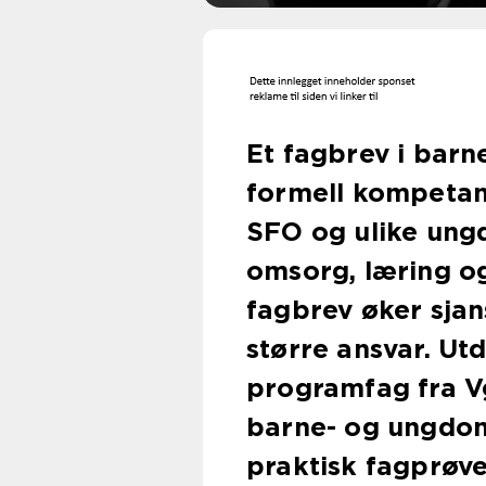
Et fagbrev i bar
formell kompetans
SFO og ulike ung
omsorg, læring o
fagbrev øker sjan
større ansvar. Ut
programfag fra V
barne- og ungdom
praktisk fagprøv