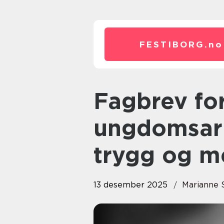
FESTIBORG.
no
Fagbrev for barne- og
ungdomsarb
trygg og me
13 desember 2025
Marianne 