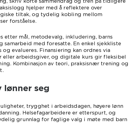
ng, skriv korte sammendrag og tren på tidligere
ksislogg hjelper med å reflektere over
iske tiltak, og tydelig kobling mellom
ser forståelse.
s etter mål, metodevalg, inkludering, barns
g samarbeid med foresatte. En enkel sjekkliste
s og evalueres. Finansiering kan ordnes via
eller arbeidsgiver, og digitale kurs gir fleksibel
dning. Kombinasjon av teori, praksisnær trening og
t.
v lønner seg
ligheter, trygghet i arbeidsdagen, høyere lønn
danning. Helsefagarbeidere er etterspurt, og
ydelig grunnlag for faglige valg i møte med barn