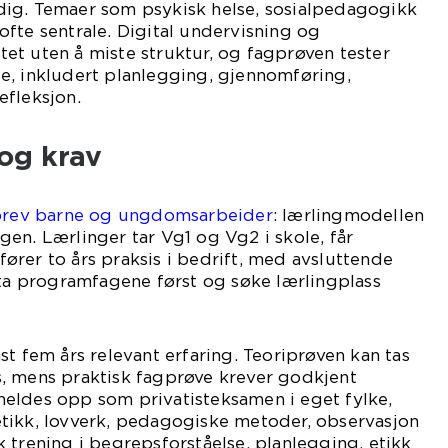
ig. Temaer som psykisk helse, sosialpedagogikk
fte sentrale. Digital undervisning og
litet uten å miste struktur, og fagprøven tester
e, inkludert planlegging, gjennomføring,
efleksjon.
og krav
brev barne og ungdomsarbeider
: lærlingmodellen
en. Lærlinger tar Vg1 og Vg2 i skole, får
rer to års praksis i bedrift, med avsluttende
 ta programfagene først og søke lærlingplass
st fem års relevant erfaring. Teoriprøven kan tas
, mens praktisk fagprøve krever godkjent
eldes opp som privatisteksamen i eget fylke,
tikk, lovverk, pedagogiske metoder, observasjon
 trening i begrepsforståelse, planlegging, etikk