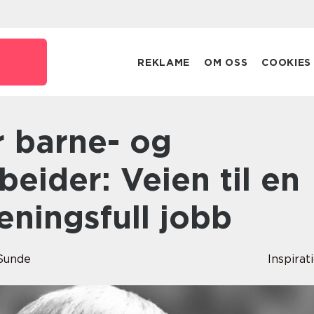
REKLAME
OM OSS
COOKIES
eider: Veien til en
ningsfull jobb
Sunde
Inspirat