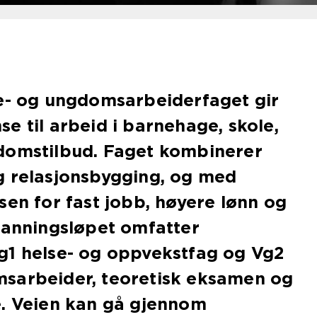
ne- og ungdomsarbeiderfaget gir
e til arbeid i barnehage, skole,
domstilbud. Faget kombinerer
g relasjonsbygging, og med
sen for fast jobb, høyere lønn og
danningsløpet omfatter
g1 helse- og oppvekstfag og Vg2
sarbeider, teoretisk eksamen og
e. Veien kan gå gjennom