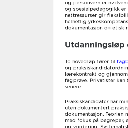
og personvern er nødvend
og spesialpedagogikk er o
nettressurser gir fleksibi
helhetlig yrkeskompetans
dokumentasjon og etisk r
Utdanningsløp 
To hovedløp fører til
fag
og praksiskandidatordning
lærekontrakt og gjennomfø
fagprøve. Privatister kan
senere.
Praksiskandidater har min
uten dokumentert praksis
dokumentasjon. Teorien m
med fokus på begreper, e
og vurdering. Systematisk