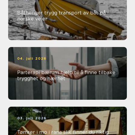
Båthenger trygg transport av båt på
norske veier
04. juli 2026
Parterapi bærum hjelp til å finne tilbake
trygghet og nærhet
03. juli 2026
Tømrer i mo i rana slik finner du riktig