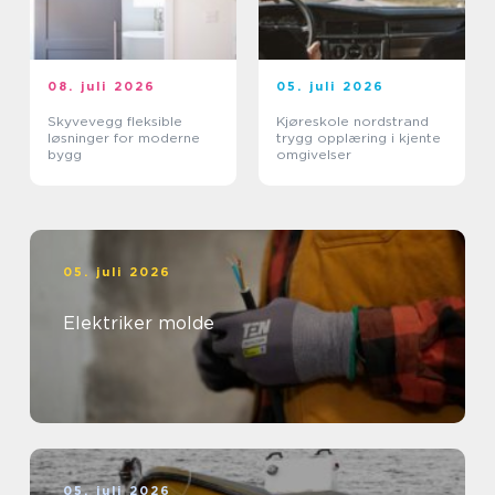
08. juli 2026
05. juli 2026
Skyvevegg fleksible
Kjøreskole nordstrand
løsninger for moderne
trygg opplæring i kjente
bygg
omgivelser
05. juli 2026
Elektriker molde
05. juli 2026