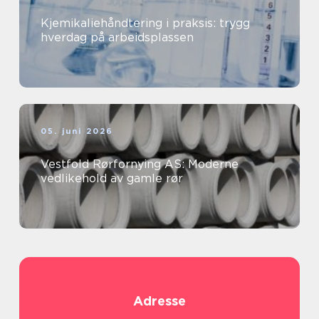
Kjemikaliehåndtering i praksis: trygg
hverdag på arbeidsplassen
05. juni 2026
Vestfold Rørfornying AS: Moderne
vedlikehold av gamle rør
Adresse