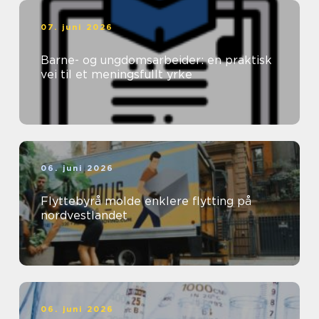
07. juni 2026
Barne- og ungdomsarbeider: en praktisk
vei til et meningsfullt yrke
06. juni 2026
Flyttebyrå molde enklere flytting på
nordvestlandet
06. juni 2026