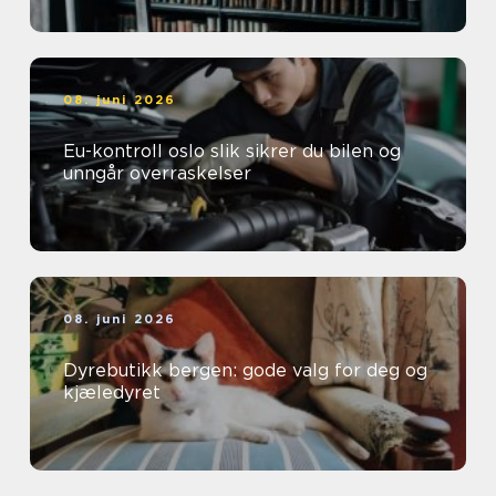
08. juni 2026
Eu-kontroll oslo slik sikrer du bilen og
unngår overraskelser
08. juni 2026
Dyrebutikk bergen: gode valg for deg og
kjæledyret