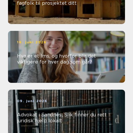
fagfolk til prosjektet ditt
16. juni 2026
Hva er et lms, og hvorfor blir det
viktigere for hver dag som går?
09. juni 2026
Advokat i Sandnes: Slik finner du rett
juridisk hjelp lokalt