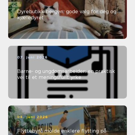
Dyrebutikk bergen: gode valg for deg og
kjæledyret
07. juni 2026
Barne- og ungdomsarbeider: en praktisk
vei til et meningsfullt yrke
06. juni 2026
Flyttebyrå molde enklere flytting på