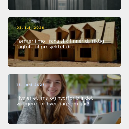
03. juli 2026
Tømrer i mo i rana slik finner du riktig
fagfolk til prosjektet ditt
16. juni 2026
Hva er et lms, og hvorfor blir det
viktigere for hver dag som går?