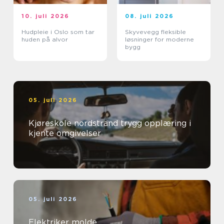
10. juli 2026
08. juli 2026
Hudpleie i Oslo som tar
Skyvevegg fleksible
huden på alvor
løsninger for moderne
bygg
05. juli 2026
Kjøreskole nordstrand trygg opplæring i
kjente omgivelser
05. juli 2026
Elektriker molde